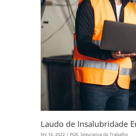
Laudo de Insalubridade 
fev 16, 2022
|
PGR
,
Segurança do Trabalho