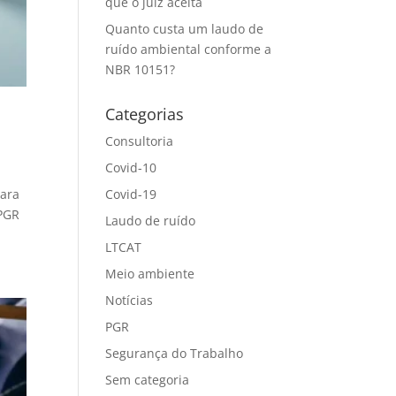
que o juiz aceita
Quanto custa um laudo de
ruído ambiental conforme a
NBR 10151?
Categorias
Consultoria
Covid-10
Covid-19
para
 PGR
Laudo de ruído
LTCAT
Meio ambiente
Notícias
PGR
Segurança do Trabalho
Sem categoria