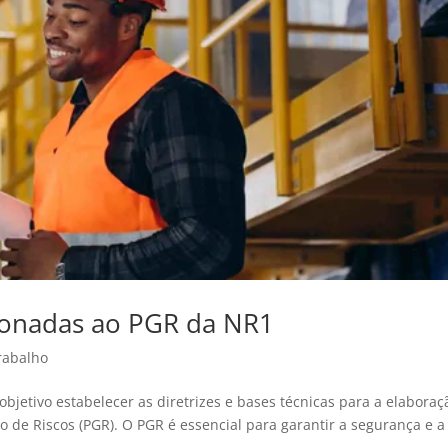
cionadas ao PGR da NR1
rabalho
etivo estabelecer as diretrizes e bases técnicas para a elaboraç
e Riscos (PGR). O PGR é essencial para garantir a segurança e a
.