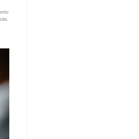
ento
úde,