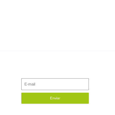
Escreva-se em nossa
NEWSLETTER
.br
Enviar
la 904 -