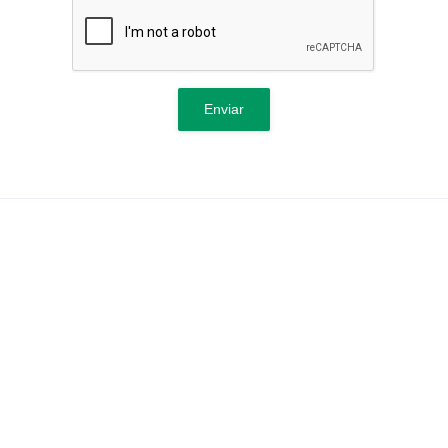
Enviar
Nós
(11) 2374-1201
entos
(11) 95277-2125
(11) 99831-9125
al
(11) 91626-8365
ça do Trabalho
comercial10@gnrambiental.com
oria
s
Matriz: R. Jurubatuba, 1350 - Sa