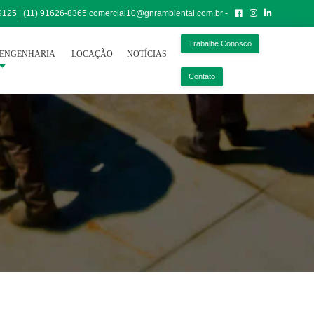
-9125 | (11) 91626-8365
comercial10@gnrambiental.com.br -
Trabalhe Conosco
ENGENHARIA
LOCAÇÃO
NOTÍCIAS
Contato