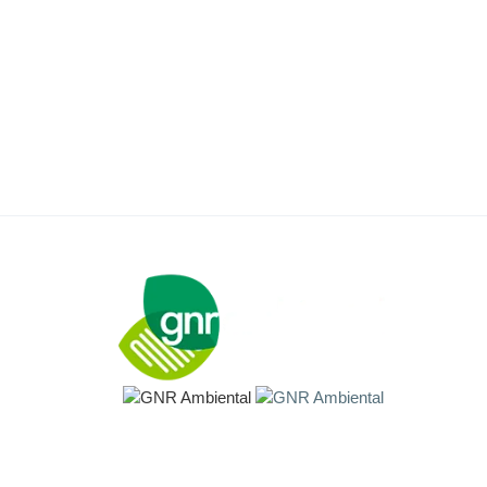
Sobre 
Treinam
Clientes
Ambient
Seguran
Consult
GNR Ambiental é acreditado pela
Notícia
Coordenação Geral de Acreditação do