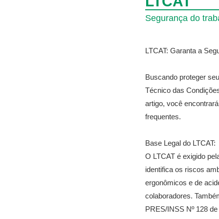
LTCAT
Segurança do trab
LTCAT: Garanta a Segu
Buscando proteger se
Técnico das Condições 
artigo, você encontrar
frequentes.
Base Legal do LTCAT:
O LTCAT é exigido pela 
identifica os riscos am
ergonômicos e de acide
colaboradores. Tamb
PRES/INSS Nº 128 de 