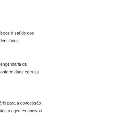
riscos à saúde dos
denciários.
 engenharia de
 conformidade com as
ário para a concessão
stos a agentes nocivos.